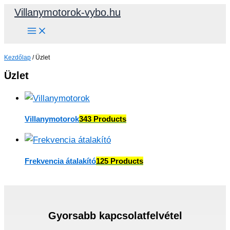
Skip
Villanymotorok-vybo.hu
to
content
Kezdőlap
/ Üzlet
Üzlet
Villanymotorok
343 Products
Frekvencia átalakító
125 Products
Gyorsabb kapcsolatfelvétel