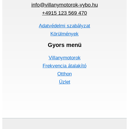
info@villanymotorok-vybo.hu
+4915 123 569 470
Adatvédelmi szabályzat
Körülmények
Gyors menü
Villanymotorok
Frekvencia átalakító
Otthon
Üzlet