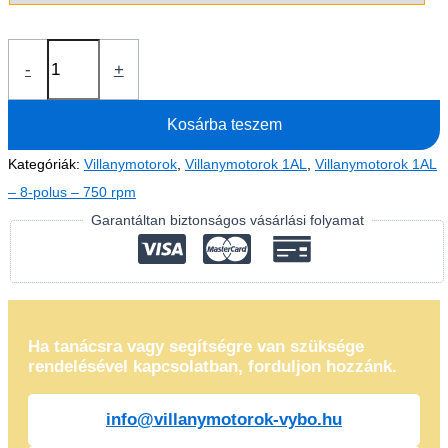
Villanymotor
-
+
0,18kW
1AL80M1-
Kosárba teszem
8
(400V-
Kategóriák:
Villanymotorok
,
Villanymotorok 1AL
,
Villanymotorok 1AL
645
– 8-polus – 750 rpm
rpm)
Garantáltan biztonságos vásárlási folyamat
mennyiség
Ha tanácsra vagy segítségre van szüksége
rendelésével kapcsolatban, forduljon hozzánk.
info@villanymotorok-vybo.hu