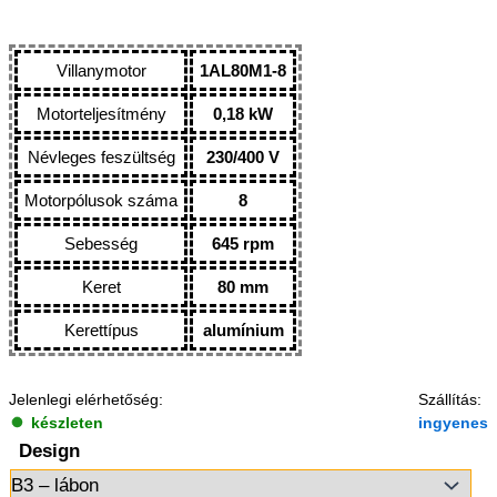
Villanymotor
1AL80M1-8
Motorteljesítmény
0,18 kW
Névleges feszültség
230/400 V
Motorpólusok száma
8
Sebesség
645 rpm
Keret
80 mm
Kerettípus
alumínium
Jelenlegi elérhetőség:
Szállítás:
készleten
ingyenes
Design