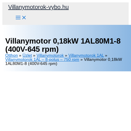
Skip
Villanymotorok-vybo.hu
to
content
Villanymotor 0,18kW 1AL80M1-8
(400V-645 rpm)
Otthon
»
Üzlet
»
Villanymotorok
»
Villanymotorok 1AL
»
Villanymotorok 1AL – 8-polus – 750 rpm
»
Villanymotor 0,18kW
1AL80M1-8 (400V-645 rpm)