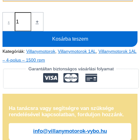
Villanymotor
-
+
0,12kW
1AL63M1-
Kosárba teszem
4
(400V-
Kategóriák:
Villanymotorok
,
Villanymotorok 1AL
,
Villanymotorok 1AL
1310
– 4-polus – 1500 rpm
rpm)
Garantáltan biztonságos vásárlási folyamat
mennyiség
Ha tanácsra vagy segítségre van szüksége
rendelésével kapcsolatban, forduljon hozzánk.
info@villanymotorok-vybo.hu