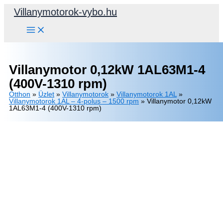
Skip
Villanymotorok-vybo.hu
to
content
Villanymotor 0,12kW 1AL63M1-4
(400V-1310 rpm)
Otthon
»
Üzlet
»
Villanymotorok
»
Villanymotorok 1AL
»
Villanymotorok 1AL – 4-polus – 1500 rpm
»
Villanymotor 0,12kW
1AL63M1-4 (400V-1310 rpm)