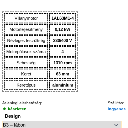
Villanymotor
1AL63M1-4
Motorteljesítmény
0,12 kW
Névleges feszültség
230/400 V
Motorpólusok száma
4
Sebesség
1310 rpm
Keret
63 mm
Kerettípus
alumínium
Jelenlegi elérhetőség:
Szállítás:
készleten
ingyenes
Design