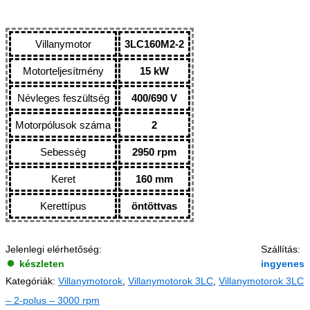
Villanymotor
3LC160M2-2
Motorteljesítmény
15 kW
Névleges feszültség
400/690 V
Motorpólusok száma
2
Sebesség
2950 rpm
Keret
160 mm
Kerettípus
öntöttvas
Jelenlegi elérhetőség:
Szállítás:
készleten
ingyenes
Kategóriák:
Villanymotorok
,
Villanymotorok 3LC
,
Villanymotorok 3LC
– 2-polus – 3000 rpm