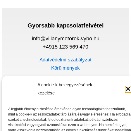
Gyorsabb kapcsolatfelvétel
info@villanymotorok-vybo.hu
+4915 123 569 470
Adatvédelmi szabályzat
Körülmények
Gyors menü
A cookie-k beleegyezésének
Villanymotorok
kezelése
Frekvencia átalakító
Otthon
A legjobb élmény biztosítása érdekében olyan technológiákat használunk,
mint a cookie-k az eszközadatok tárolására és/vagy eléréséhez. Ha elfogadja
Üzlet
ezeket a technológiákat, feldolgozhatunk adatokat, például szörfözési
viselkedést vagy egyedi azonosítókat ezen a webhelyen. Ha nem ért egyet,
vagy visszavonja hozzájárulását, az egyes funkciókat és funkciókat negatívan