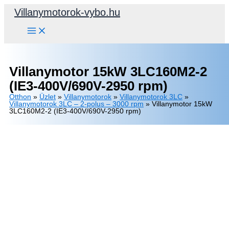
Skip
Villanymotorok-vybo.hu
to
content
Villanymotor 15kW 3LC160M2-2
(IE3-400V/690V-2950 rpm)
Otthon
»
Üzlet
»
Villanymotorok
»
Villanymotorok 3LC
»
Villanymotorok 3LC – 2-polus – 3000 rpm
»
Villanymotor 15kW
3LC160M2-2 (IE3-400V/690V-2950 rpm)