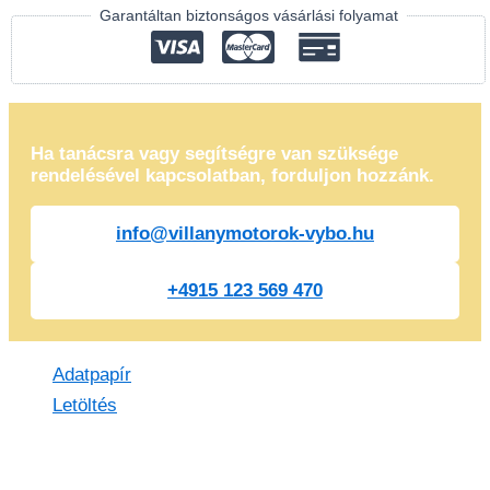
Garantáltan biztonságos vásárlási folyamat
Ha tanácsra vagy segítségre van szüksége
rendelésével kapcsolatban, forduljon hozzánk.
info@villanymotorok-vybo.hu
+4915 123 569 470
Adatpapír
Letöltés