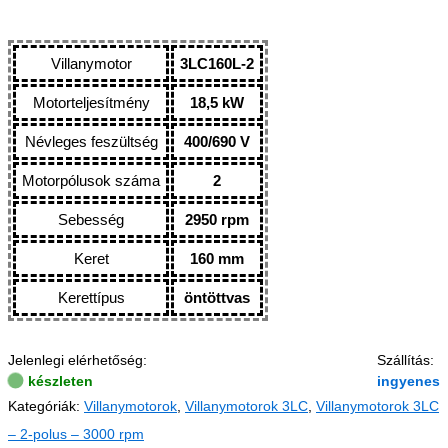
Villanymotor
3LC160L-2
Motorteljesítmény
18,5 kW
Névleges feszültség
400/690 V
Motorpólusok száma
2
Sebesség
2950 rpm
Keret
160 mm
Kerettípus
öntöttvas
Jelenlegi elérhetőség:
Szállítás:
készleten
ingyenes
Kategóriák:
Villanymotorok
,
Villanymotorok 3LC
,
Villanymotorok 3LC
– 2-polus – 3000 rpm