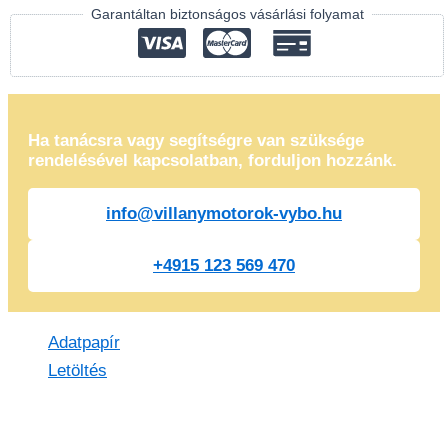
Garantáltan biztonságos vásárlási folyamat
Ha tanácsra vagy segítségre van szüksége
rendelésével kapcsolatban, forduljon hozzánk.
info@villanymotorok-vybo.hu
+4915 123 569 470
Adatpapír
Letöltés