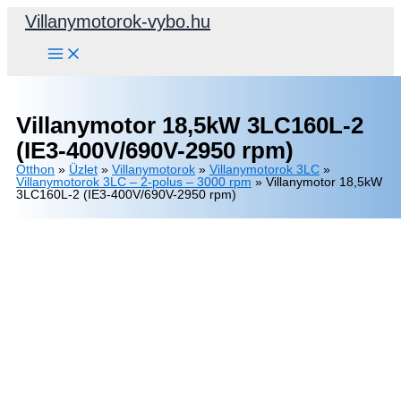
Skip
Villanymotorok-vybo.hu
to
content
Villanymotor 18,5kW 3LC160L-2
(IE3-400V/690V-2950 rpm)
Otthon
»
Üzlet
»
Villanymotorok
»
Villanymotorok 3LC
»
Villanymotorok 3LC – 2-polus – 3000 rpm
»
Villanymotor 18,5kW
3LC160L-2 (IE3-400V/690V-2950 rpm)