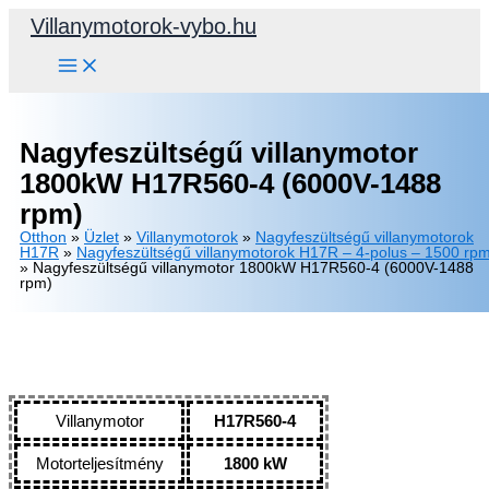
Skip
Villanymotorok-vybo.hu
to
content
Nagyfeszültségű villanymotor
1800kW H17R560-4 (6000V-1488
rpm)
Otthon
»
Üzlet
»
Villanymotorok
»
Nagyfeszültségű villanymotorok
H17R
»
Nagyfeszültségű villanymotorok H17R – 4-polus – 1500 rp
»
Nagyfeszültségű villanymotor 1800kW H17R560-4 (6000V-1488
rpm)
Villanymotor
H17R560-4
Motorteljesítmény
1800 kW