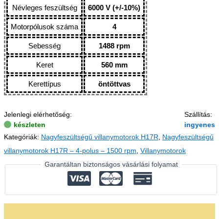
Névleges feszültség
6000 V (+/-10%)
Motorpólusok száma
4
Sebesség
1488 rpm
Keret
560 mm
Kerettípus
öntöttvas
Jelenlegi elérhetőség:
Szállítás:
készleten
ingyenes
Kategóriák:
Nagyfeszültségű villanymotorok H17R
,
Nagyfeszültségű
villanymotorok H17R – 4-polus – 1500 rpm
,
Villanymotorok
Garantáltan biztonságos vásárlási folyamat