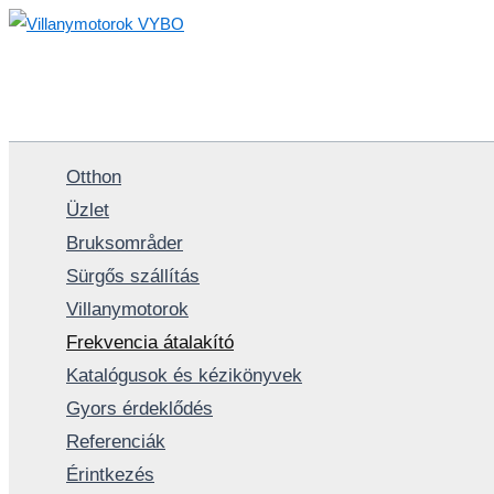
Skip
to
content
Otthon
Üzlet
Bruksområder
Sürgős szállítás
Villanymotorok
Frekvencia átalakító
Katalógusok és kézikönyvek
Gyors érdeklődés
Referenciák
Érintkezés