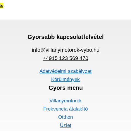
ts
Gyorsabb kapcsolatfelvétel
info@villanymotorok-vybo.hu
+4915 123 569 470
Adatvédelmi szabályzat
Körülmények
Gyors menü
Villanymotorok
Frekvencia átalakító
Otthon
Üzlet