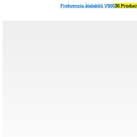
Frekvencia átalakító V900
30 Produc