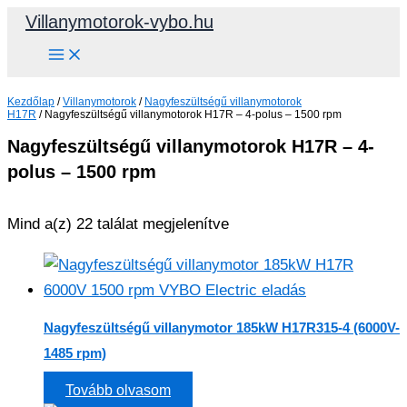
Skip
Villanymotorok-vybo.hu
to
content
Kezdőlap
/
Villanymotorok
/
Nagyfeszültségű villanymotorok
H17R
/ Nagyfeszültségű villanymotorok H17R – 4-polus – 1500 rpm
Nagyfeszültségű villanymotorok H17R – 4-
polus – 1500 rpm
Mind a(z) 22 találat megjelenítve
Nagyfeszültségű villanymotor 185kW H17R315-4 (6000V-
1485 rpm)
Tovább olvasom