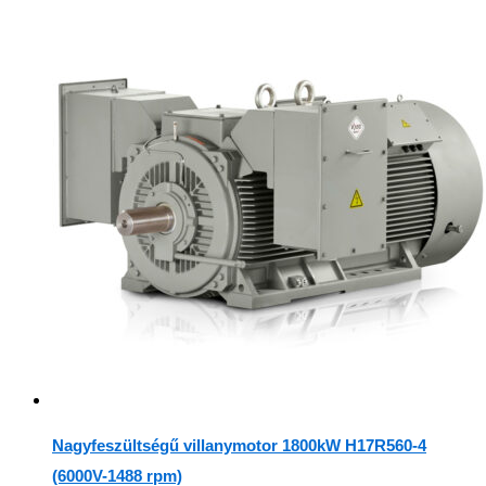
Nagyfeszültségű villanymotor 1800kW H17R560-4
(6000V-1488 rpm)