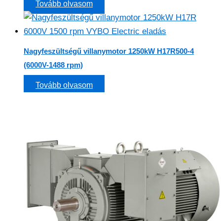
Tovább olvasom
Nagyfeszültségű villanymotor 1250kW H17R500-4
(6000V-1488 rpm)
Tovább olvasom