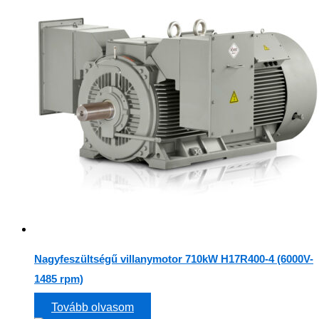
Nagyfeszültségű villanymotor 710kW H17R400-4 (6000V-
1485 rpm)
Tovább olvasom