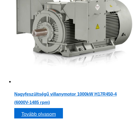
Nagyfeszültségű villanymotor 1000kW H17R450-4
(6000V-1485 rpm)
Tovább olvasom