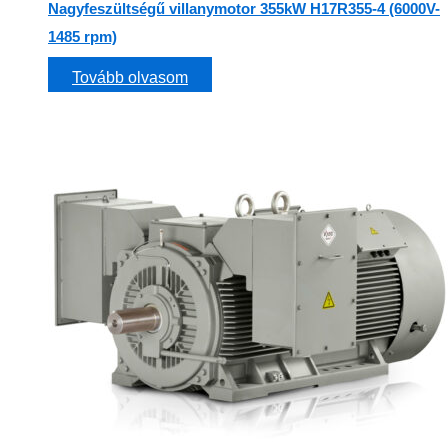
Nagyfeszültségű villanymotor 355kW H17R355-4 (6000V-
1485 rpm)
Tovább olvasom