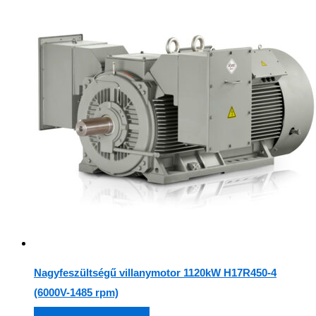
Nagyfeszültségű villanymotor 1120kW H17R450-4
(6000V-1485 rpm)