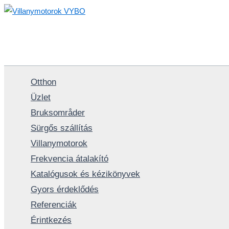
Skip
to
content
Otthon
Üzlet
Bruksområder
Sürgős szállítás
Villanymotorok
Frekvencia átalakító
Katalógusok és kézikönyvek
Gyors érdeklődés
Referenciák
Érintkezés