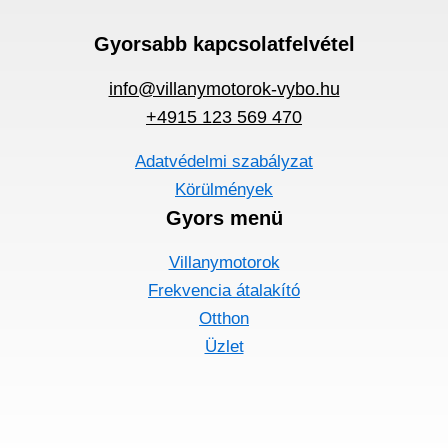
Gyorsabb kapcsolatfelvétel
info@villanymotorok-vybo.hu
+4915 123 569 470
Adatvédelmi szabályzat
Körülmények
Gyors menü
Villanymotorok
Frekvencia átalakító
Otthon
Üzlet