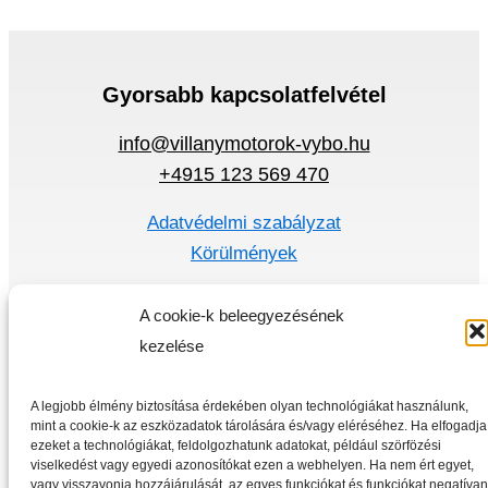
Gyorsabb kapcsolatfelvétel
info@villanymotorok-vybo.hu
+4915 123 569 470
Adatvédelmi szabályzat
Körülmények
Gyors menü
A cookie-k beleegyezésének
Villanymotorok
kezelése
Frekvencia átalakító
Otthon
A legjobb élmény biztosítása érdekében olyan technológiákat használunk,
mint a cookie-k az eszközadatok tárolására és/vagy eléréséhez. Ha elfogadja
Üzlet
ezeket a technológiákat, feldolgozhatunk adatokat, például szörfözési
viselkedést vagy egyedi azonosítókat ezen a webhelyen. Ha nem ért egyet,
vagy visszavonja hozzájárulását, az egyes funkciókat és funkciókat negatívan