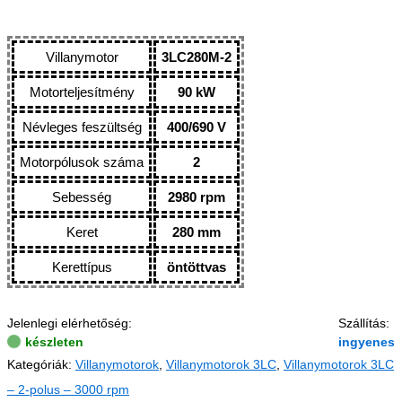
Villanymotor
3LC280M-2
Motorteljesítmény
90 kW
Névleges feszültség
400/690 V
Motorpólusok száma
2
Sebesség
2980 rpm
Keret
280 mm
Kerettípus
öntöttvas
Jelenlegi elérhetőség:
Szállítás:
készleten
ingyenes
Kategóriák:
Villanymotorok
,
Villanymotorok 3LC
,
Villanymotorok 3LC
– 2-polus – 3000 rpm