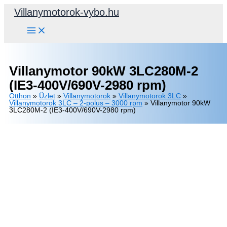
Skip
Villanymotorok-vybo.hu
to
content
Villanymotor 90kW 3LC280M-2
(IE3-400V/690V-2980 rpm)
Otthon
»
Üzlet
»
Villanymotorok
»
Villanymotorok 3LC
»
Villanymotorok 3LC – 2-polus – 3000 rpm
»
Villanymotor 90kW
3LC280M-2 (IE3-400V/690V-2980 rpm)