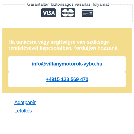
Garantáltan biztonságos vásárlási folyamat
Ha tanácsra vagy segítségre van szüksége
rendelésével kapcsolatban, forduljon hozzánk.
info@villanymotorok-vybo.hu
+4915 123 569 470
Adatpapír
Letöltés