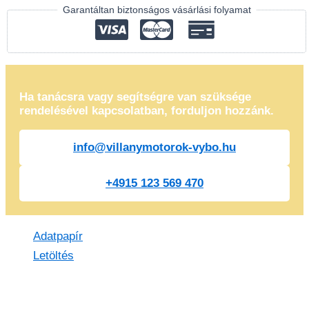
Garantáltan biztonságos vásárlási folyamat
Ha tanácsra vagy segítségre van szüksége
rendelésével kapcsolatban, forduljon hozzánk.
info@villanymotorok-vybo.hu
+4915 123 569 470
Adatpapír
Letöltés