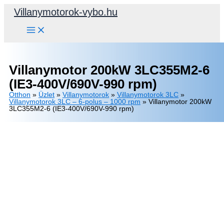
Skip
Villanymotorok-vybo.hu
to
content
Villanymotor 200kW 3LC355M2-6
(IE3-400V/690V-990 rpm)
Otthon
»
Üzlet
»
Villanymotorok
»
Villanymotorok 3LC
»
Villanymotorok 3LC – 6-polus – 1000 rpm
»
Villanymotor 200kW
3LC355M2-6 (IE3-400V/690V-990 rpm)