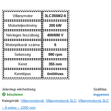
Villanymotor
3LC355M2-6
Motorteljesítmény
200 kW
Névleges feszültség
400/690 V
Motorpólusok száma
6
Sebesség
990 rpm
Keret
355 mm
Kerettípus
öntöttvas
Jelenlegi elérhetőség:
Szállítás:
készleten
ingyenes
Kategóriák:
Villanymotorok
,
Villanymotorok 3LC
,
Villanymotorok 3LC
– 6-polus – 1000 rpm