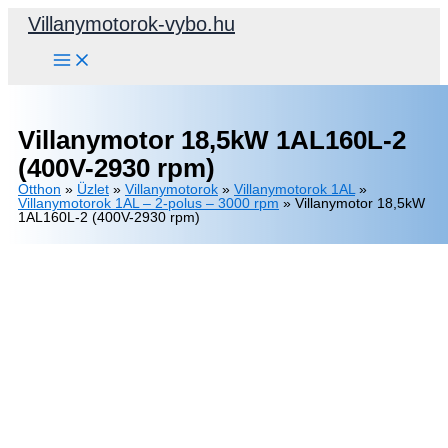
Skip
Villanymotorok-vybo.hu
to
content
Villanymotor 18,5kW 1AL160L-2
(400V-2930 rpm)
Otthon
»
Üzlet
»
Villanymotorok
»
Villanymotorok 1AL
»
Villanymotorok 1AL – 2-polus – 3000 rpm
»
Villanymotor 18,5kW
1AL160L-2 (400V-2930 rpm)