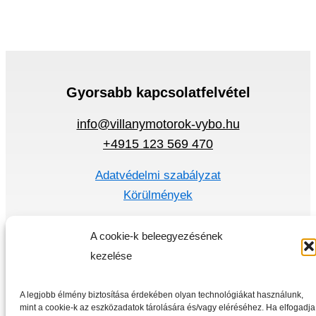
Gyorsabb kapcsolatfelvétel
info@villanymotorok-vybo.hu
+4915 123 569 470
Adatvédelmi szabályzat
Körülmények
Gyors menü
A cookie-k beleegyezésének
Villanymotorok
kezelése
Frekvencia átalakító
Otthon
A legjobb élmény biztosítása érdekében olyan technológiákat használunk,
mint a cookie-k az eszközadatok tárolására és/vagy eléréséhez. Ha elfogadja
Üzlet