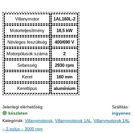
Villanymotor
1AL160L-2
Motorteljesítmény
18,5 kW
Névleges feszültség
400/690 V
Motorpólusok száma
2
Sebesség
2930 rpm
Keret
160 mm
Kerettípus
alumínium
Jelenlegi elérhetőség:
Szállítás:
készleten
ingyenes
Kategóriák:
Villanymotorok
,
Villanymotorok 1AL
,
Villanymotorok 1AL
– 2-polus – 3000 rpm