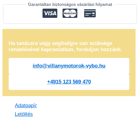
Garantáltan biztonságos vásárlási folyamat
Ha tanácsra vagy segítségre van szüksége
rendelésével kapcsolatban, forduljon hozzánk.
info@villanymotorok-vybo.hu
+4915 123 569 470
Adatpapír
Letöltés