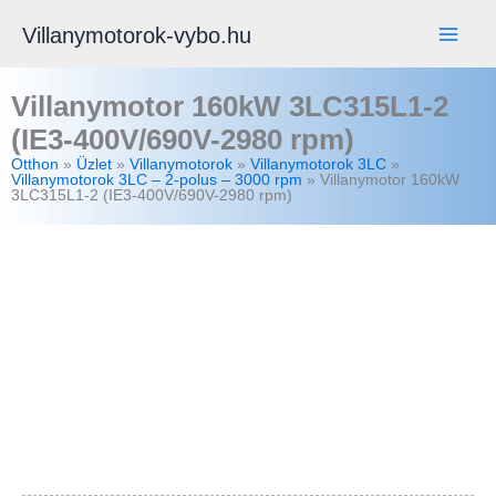
Skip
Villanymotorok-vybo.hu
to
content
Villanymotor 160kW 3LC315L1-2
(IE3-400V/690V-2980 rpm)
Otthon
»
Üzlet
»
Villanymotorok
»
Villanymotorok 3LC
»
Villanymotorok 3LC – 2-polus – 3000 rpm
»
Villanymotor 160kW
3LC315L1-2 (IE3-400V/690V-2980 rpm)