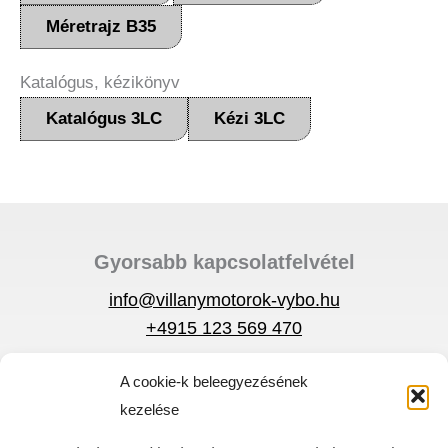
Méretrajz B35
Katalógus, kézikönyv
Katalógus 3LC
Kézi 3LC
Gyorsabb kapcsolatfelvétel
info@villanymotorok-vybo.hu
+4915 123 569 470
A cookie-k beleegyezésének
Adatvédelmi szabályzat
kezelése
Körülmények