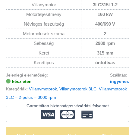
Villanymotor
3LC315L1-2
Motorteljesítmény
160 kW
Névleges feszültség
400/690 V
Motorpólusok száma
2
Sebesség
2980 rpm
Keret
315 mm
Kerettípus
öntöttvas
Jelenlegi elérhetőség:
Szállítás:
készleten
ingyenes
Kategóriák:
Villanymotorok
,
Villanymotorok 3LC
,
Villanymotorok
3LC – 2-polus – 3000 rpm
Garantáltan biztonságos vásárlási folyamat