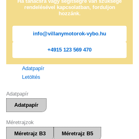
Ha tanácsra vagy segítségre van szüksége
rendelésével kapcsolatban, forduljon
hozzánk.
info@villanymotorok-vybo.hu
+4915 123 569 470
Adatpapír
Letöltés
Adatpapír
Adatpapír
Méretrajzok
Méretrajz B3
Méretrajz B5