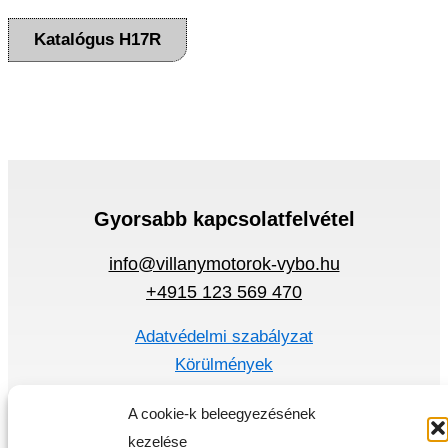
Katalógus H17R
Gyorsabb kapcsolatfelvétel
info@villanymotorok-vybo.hu
+4915 123 569 470
Adatvédelmi szabályzat
Körülmények
Gyors menü
A cookie-k beleegyezésének
kezelése
Villanymotorok