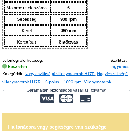
Motorpólusok száma
6
Sebesség
988 rpm
Keret
450 mm
Kerettípus
öntöttvas
Jelenlegi elérhetőség:
Szállítás:
készleten
ingyenes
Kategóriák:
Nagyfeszültségű villanymotorok H17R
,
Nagyfeszültségű
villanymotorok H17R – 6-polus – 1000 rpm
,
Villanymotorok
Garantáltan biztonságos vásárlási folyamat
Ha tanácsra vagy segítségre van szüksége