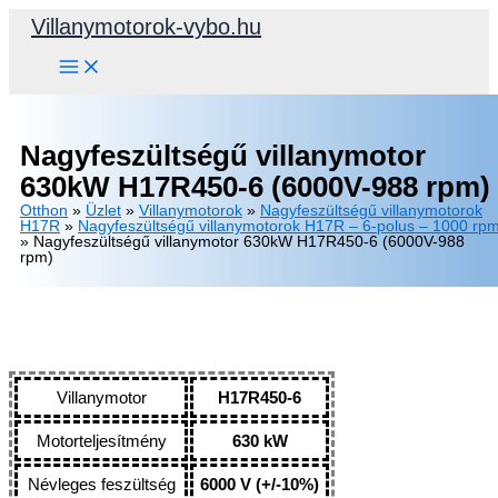
Skip
Villanymotorok-vybo.hu
to
content
Nagyfeszültségű villanymotor
630kW H17R450-6 (6000V-988 rpm)
Otthon
»
Üzlet
»
Villanymotorok
»
Nagyfeszültségű villanymotorok
H17R
»
Nagyfeszültségű villanymotorok H17R – 6-polus – 1000 rp
»
Nagyfeszültségű villanymotor 630kW H17R450-6 (6000V-988
rpm)
Villanymotor
H17R450-6
Motorteljesítmény
630 kW
Névleges feszültség
6000 V (+/-10%)