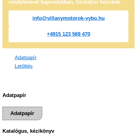
rendelésével kapcsolatban, forduljon hozzánk.
info@villanymotorok-vybo.hu
+4915 123 569 470
Adatpapír
Letöltés
Adatpapír
Adatpapír
Katalógus, kézikönyv