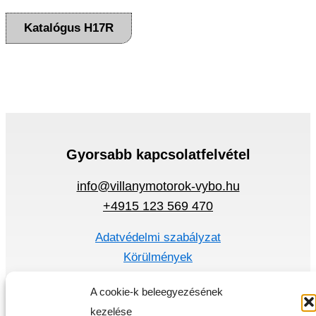
Katalógus H17R
Gyorsabb kapcsolatfelvétel
info@villanymotorok-vybo.hu
+4915 123 569 470
Adatvédelmi szabályzat
Körülmények
Gyors menü
A cookie-k beleegyezésének
kezelése
Villanymotorok