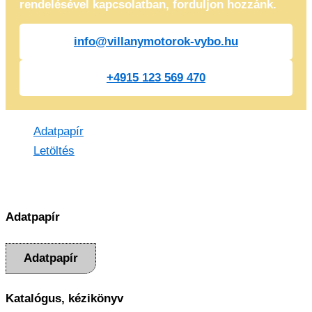
rendelésével kapcsolatban, forduljon hozzánk.
info@villanymotorok-vybo.hu
+4915 123 569 470
Adatpapír
Letöltés
Adatpapír
Adatpapír
Katalógus, kézikönyv