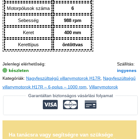
Motorpólusok száma
6
Sebesség
988 rpm
Keret
400 mm
Kerettípus
öntöttvas
Jelenlegi elérhetőség:
Szállítás:
készleten
ingyenes
Kategóriák:
Nagyfeszültségű villanymotorok H17R
,
Nagyfeszültségű
villanymotorok H17R – 6-polus – 1000 rpm
,
Villanymotorok
Garantáltan biztonságos vásárlási folyamat
Ha tanácsra vagy segítségre van szüksége