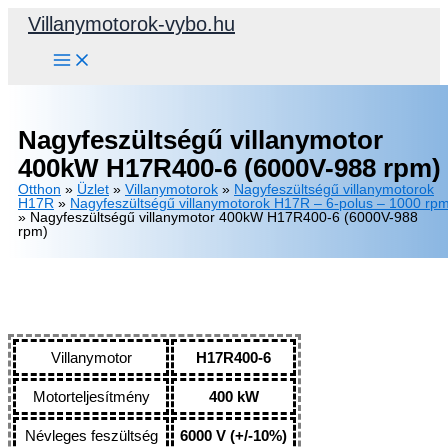
Skip
Villanymotorok-vybo.hu
to
content
Nagyfeszültségű villanymotor
400kW H17R400-6 (6000V-988 rpm)
Otthon
»
Üzlet
»
Villanymotorok
»
Nagyfeszültségű villanymotorok
H17R
»
Nagyfeszültségű villanymotorok H17R – 6-polus – 1000 rp
»
Nagyfeszültségű villanymotor 400kW H17R400-6 (6000V-988
rpm)
Villanymotor
H17R400-6
Motorteljesítmény
400 kW
Névleges feszültség
6000 V (+/-10%)