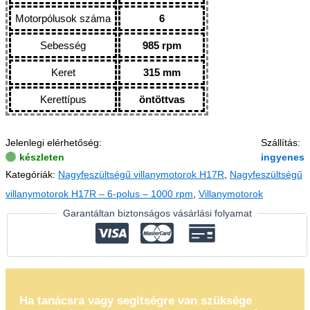
Motorpólusok száma
6
Sebesség
985 rpm
Keret
315 mm
Kerettípus
öntöttvas
Jelenlegi elérhetőség:
Szállítás:
készleten
ingyenes
Kategóriák:
Nagyfeszültségű villanymotorok H17R
,
Nagyfeszültségű
villanymotorok H17R – 6-polus – 1000 rpm
,
Villanymotorok
Garantáltan biztonságos vásárlási folyamat
Ha tanácsra vagy segítségre van szüksége