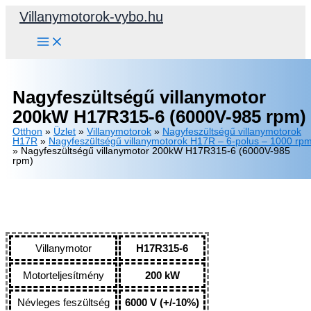
Skip
Villanymotorok-vybo.hu
to
content
Nagyfeszültségű villanymotor
200kW H17R315-6 (6000V-985 rpm)
Otthon
»
Üzlet
»
Villanymotorok
»
Nagyfeszültségű villanymotorok
H17R
»
Nagyfeszültségű villanymotorok H17R – 6-polus – 1000 rp
»
Nagyfeszültségű villanymotor 200kW H17R315-6 (6000V-985
rpm)
Villanymotor
H17R315-6
Motorteljesítmény
200 kW
Névleges feszültség
6000 V (+/-10%)