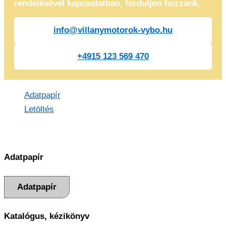
rendelésével kapcsolatban, forduljon hozzánk.
info@villanymotorok-vybo.hu
+4915 123 569 470
Adatpapír
Letöltés
Adatpapír
Adatpapír
Katalógus, kézikönyv