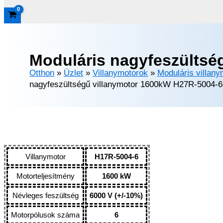
Moduláris nagyfeszültsé
Otthon
»
Üzlet
»
Villanymotorok
»
Moduláris villan
nagyfeszültségű villanymotor 1600kW H27R-5004-6
Villanymotor
H17R-5004-6
Motorteljesítmény
1600 kW
Névleges feszültség
6000 V (+/-10%)
Motorpólusok száma
6