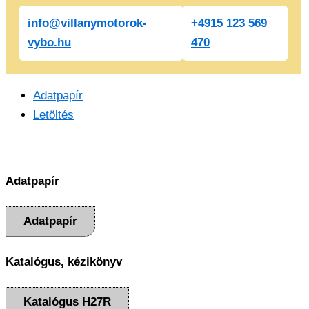
info@villanymotorok-
+4915 123 569
vybo.hu
470
Adatpapír
Letöltés
Adatpapír
Adatpapír
Katalógus, kézikönyv
Katalógus H27R