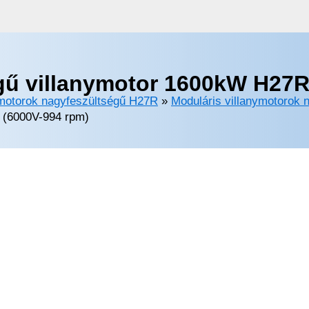
gű villanymotor 1600kW H27R
ymotorok nagyfeszültségű H27R
»
Moduláris villanymotorok 
 (6000V-994 rpm)