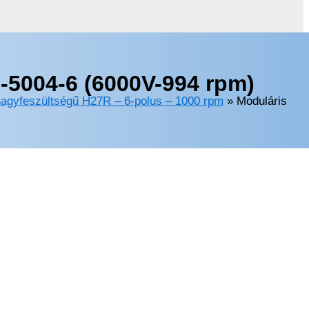
-5004-6 (6000V-994 rpm)
nagyfeszültségű H27R – 6-polus – 1000 rpm
»
Moduláris