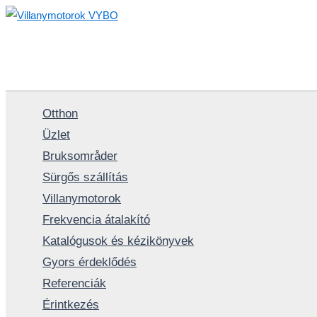
Skip
to
content
Otthon
Üzlet
Bruksområder
Sürgős szállítás
Villanymotorok
Frekvencia átalakító
Katalógusok és kézikönyvek
Gyors érdeklődés
Referenciák
Érintkezés