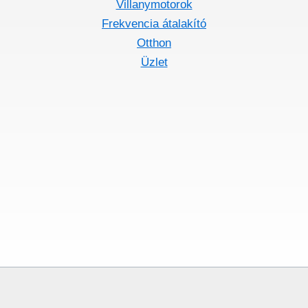
Villanymotorok
Frekvencia átalakító
Otthon
Üzlet