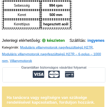
Sebesség
994 rpm
Keret
500 mm
Kerettípus
hegesztett acél
Jelenlegi elérhetőség:
készleten
Szállítás:
ingyenes
Kategóriák:
Moduláris villanymotorok nagyfeszültségű H27R
,
Moduláris villanymotorok nagyfeszültségű H27R – 6-polus – 1000
rpm
,
Villanymotorok
Garantáltan biztonságos vásárlási folyamat
Ha tanácsra vagy segítségre van szüksége
rendelésével kapcsolatban, forduljon hozzánk.