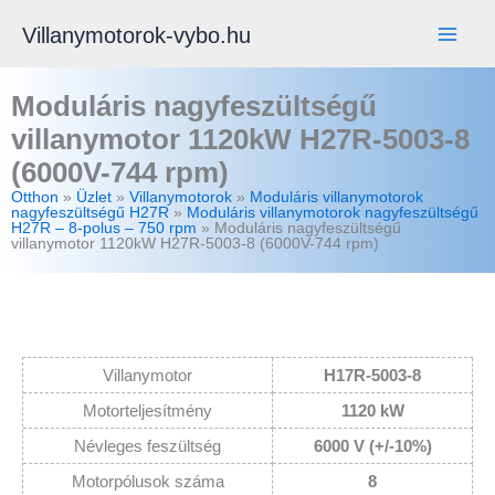
Skip
Villanymotorok-vybo.hu
to
content
Moduláris nagyfeszültségű
villanymotor 1120kW H27R-5003-8
(6000V-744 rpm)
Otthon
»
Üzlet
»
Villanymotorok
»
Moduláris villanymotorok
nagyfeszültségű H27R
»
Moduláris villanymotorok nagyfeszültségű
H27R – 8-polus – 750 rpm
»
Moduláris nagyfeszültségű
villanymotor 1120kW H27R-5003-8 (6000V-744 rpm)
Villanymotor
H17R-5003-8
Motorteljesítmény
1120 kW
Névleges feszültség
6000 V (+/-10%)
Motorpólusok száma
8