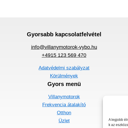
Gyorsabb kapcsolatfelvétel
info@villanymotorok-vybo.hu
+4915 123 569 470
Adatvédelmi szabályzat
Körülmények
Gyors menü
Villanymotorok
Frekvencia átalakító
Otthon
A legjobb él
Üzlet
k az eszköza