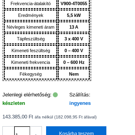
Frekvencia-átalakító
V900-4T0055
Eredmények
5,5 kW
Névleges kimeneti áram
13 A
Tápfeszültség
3 x 400 V
Kimeneti feszültség
0 – 400 V
Kimeneti frekvencia
0 – 600 Hz
Fékegység
Nem
Jelenlegi elérhetőség:
Szállítás:
készleten
ingyenes
143.385,00
Ft
áfa nélkül (
182.098,95
Ft
áfával)
Frekvencia
Kosárba teszem