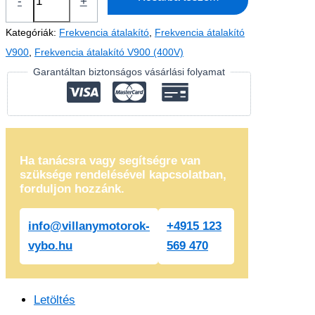
-
+
átalakító
5,5kW
Kategóriák:
Frekvencia átalakító
,
Frekvencia átalakító
V900-
V900
,
Frekvencia átalakító V900 (400V)
4T0055
Garantáltan biztonságos vásárlási folyamat
(400V)
mennyiség
Ha tanácsra vagy segítségre van
szüksége rendelésével kapcsolatban,
forduljon hozzánk.
info@villanymotorok-
+4915 123
vybo.hu
569 470
Letöltés