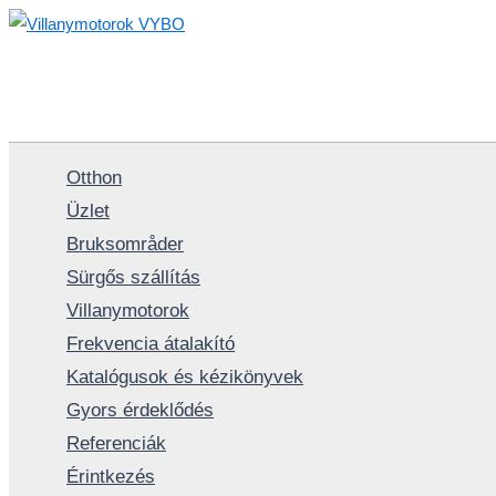
Skip
to
content
Otthon
Üzlet
Bruksområder
Sürgős szállítás
Villanymotorok
Frekvencia átalakító
Katalógusok és kézikönyvek
Gyors érdeklődés
Referenciák
Érintkezés