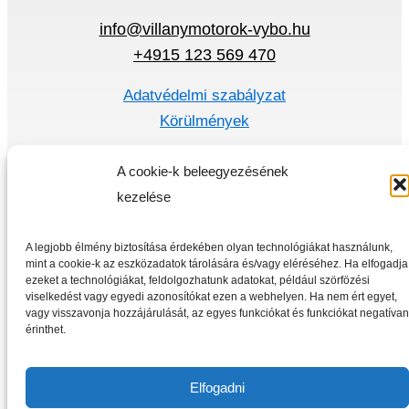
info@villanymotorok-vybo.hu
+4915 123 569 470
Adatvédelmi szabályzat
Körülmények
Gyors menü
A cookie-k beleegyezésének
Villanymotorok
kezelése
Frekvencia átalakító
Otthon
A legjobb élmény biztosítása érdekében olyan technológiákat használunk,
mint a cookie-k az eszközadatok tárolására és/vagy eléréséhez. Ha elfogadja
Üzlet
ezeket a technológiákat, feldolgozhatunk adatokat, például szörfözési
viselkedést vagy egyedi azonosítókat ezen a webhelyen. Ha nem ért egyet,
vagy visszavonja hozzájárulását, az egyes funkciókat és funkciókat negatívan
érinthet.
Elfogadni