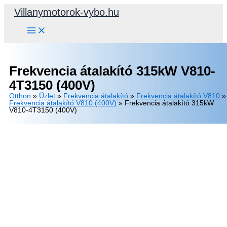
Skip
Villanymotorok-vybo.hu
to
content
Frekvencia átalakító 315kW V810-
4T3150 (400V)
Otthon
»
Üzlet
»
Frekvencia átalakító
»
Frekvencia átalakító V810
»
Frekvencia átalakító V810 (400V)
»
Frekvencia átalakító 315kW
V810-4T3150 (400V)