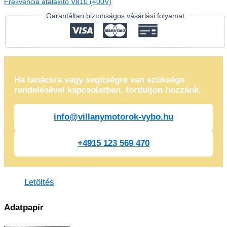
Frekvencia átalakító V810 (400V)
Garantáltan biztonságos vásárlási folyamat
Ha tanácsra vagy segítségre van szüksége
rendelésével kapcsolatban, forduljon hozzánk.
info@villanymotorok-vybo.hu
+4915 123 569 470
Letöltés
Adatpapír