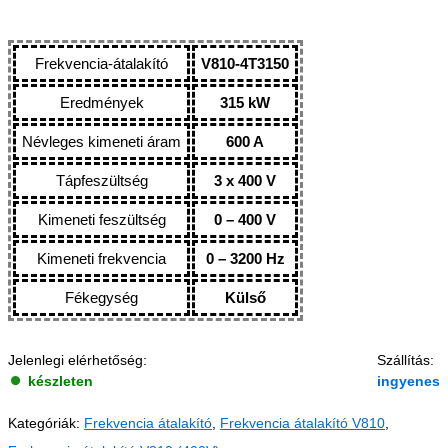
Frekvencia-átalakító
V810-4T3150
Eredmények
315 kW
Névleges kimeneti áram
600 A
Tápfeszültség
3 x 400 V
Kimeneti feszültség
0 – 400 V
Kimeneti frekvencia
0 – 3200 Hz
Fékegység
Külső
Jelenlegi elérhetőség:
Szállítás:
készleten
ingyenes
Kategóriák:
Frekvencia átalakító
,
Frekvencia átalakító V810
,