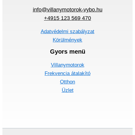
info@villanymotorok-vybo.hu
+4915 123 569 470
Adatvédelmi szabályzat
Körülmények
Gyors menü
Villanymotorok
Frekvencia átalakító
Otthon
Üzlet