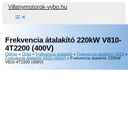
Skip
Villanymotorok-vybo.hu
to
content
Frekvencia átalakító 220kW V810-
4T2200 (400V)
Otthon
»
Üzlet
»
Frekvencia átalakító
»
Frekvencia átalakító V810
»
Frekvencia átalakító V810 (400V)
»
Frekvencia átalakító 220kW
V810-4T2200 (400V)