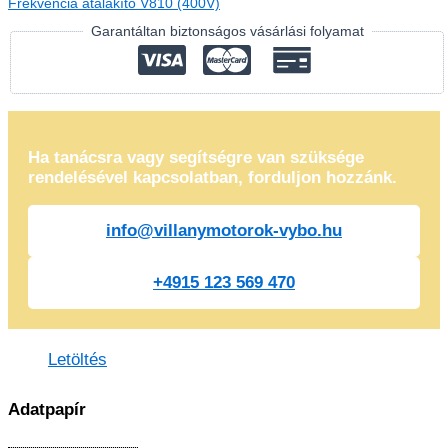
Frekvencia átalakító V810 (400V)
Garantáltan biztonságos vásárlási folyamat
Ha tanácsra vagy segítségre van szüksége
rendelésével kapcsolatban, forduljon hozzánk.
info@villanymotorok-vybo.hu
+4915 123 569 470
Letöltés
Adatpapír