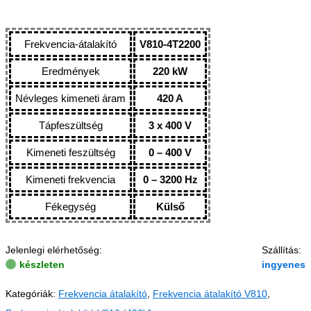
Frekvencia-átalakító
V810-4T2200
Eredmények
220 kW
Névleges kimeneti áram
420 A
Tápfeszültség
3 x 400 V
Kimeneti feszültség
0 – 400 V
Kimeneti frekvencia
0 – 3200 Hz
Fékegység
Külső
Jelenlegi elérhetőség:
Szállítás:
készleten
ingyenes
Kategóriák:
Frekvencia átalakító
,
Frekvencia átalakító V810
,