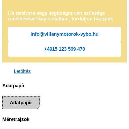
Ha tanácsra vagy segítségre van szüksége
rendelésével kapcsolatban, forduljon hozzánk.
info@villanymotorok-vybo.hu
+4915 123 569 470
Letöltés
Adatpapír
Adatpapír
Méretrajzok