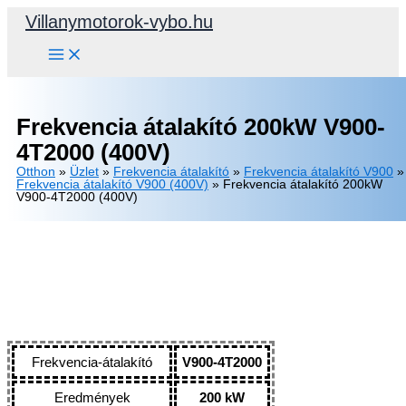
Skip
Villanymotorok-vybo.hu
to
content
Frekvencia átalakító 200kW V900-
4T2000 (400V)
Otthon
»
Üzlet
»
Frekvencia átalakító
»
Frekvencia átalakító V900
»
Frekvencia átalakító V900 (400V)
»
Frekvencia átalakító 200kW
V900-4T2000 (400V)
Frekvencia-átalakító
V900-4T2000
Eredmények
200 kW