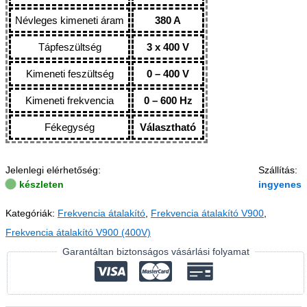
Névleges kimeneti áram
380 A
Tápfeszültség
3 x 400 V
Kimeneti feszültség
0 – 400 V
Kimeneti frekvencia
0 – 600 Hz
Fékegység
Választható
Jelenlegi elérhetőség:
Szállítás:
készleten
ingyenes
Kategóriák:
Frekvencia átalakító
,
Frekvencia átalakító V900
,
Frekvencia átalakító V900 (400V)
Garantáltan biztonságos vásárlási folyamat