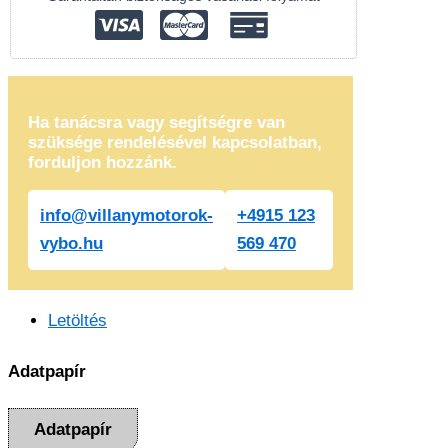
Ha tanácsra vagy segítségre van
szüksége rendelésével kapcsolatban,
forduljon hozzánk.
info@villanymotorok-
+4915 123
vybo.hu
569 470
Letöltés
Adatpapír
Adatpapír