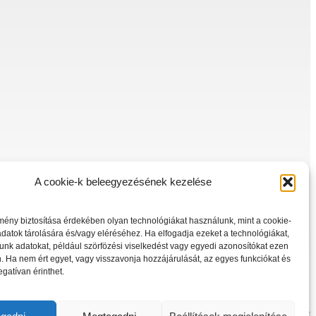
A cookie-k beleegyezésének kezelése
mény biztosítása érdekében olyan technológiákat használunk, mint a cookie-
datok tárolására és/vagy eléréséhez. Ha elfogadja ezeket a technológiákat,
unk adatokat, például szörfözési viselkedést vagy egyedi azonosítókat ezen
 Ha nem ért egyet, vagy visszavonja hozzájárulását, az egyes funkciókat és
egatívan érinthet.