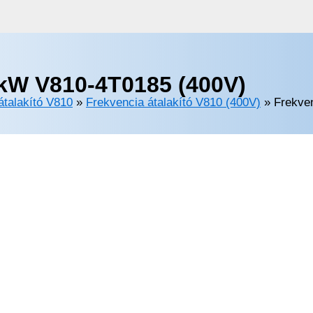
5kW V810-4T0185 (400V)
átalakító V810
»
Frekvencia átalakító V810 (400V)
»
Frekve