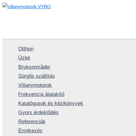
Skip
to
content
Otthon
Üzlet
Bruksområder
Sürgős szállítás
Villanymotorok
Frekvencia átalakító
Katalógusok és kézikönyvek
Gyors érdeklődés
Referenciák
Érintkezés