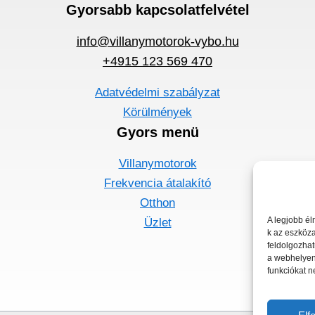
Gyorsabb kapcsolatfelvétel
info@villanymotorok-vybo.hu
+4915 123 569 470
Adatvédelmi szabályzat
Körülmények
Gyors menü
Villanymotorok
Frekvencia átalakító
Otthon
A legjobb él
Üzlet
k az eszköza
feldolgozhat
a webhelyen.
funkciókat n