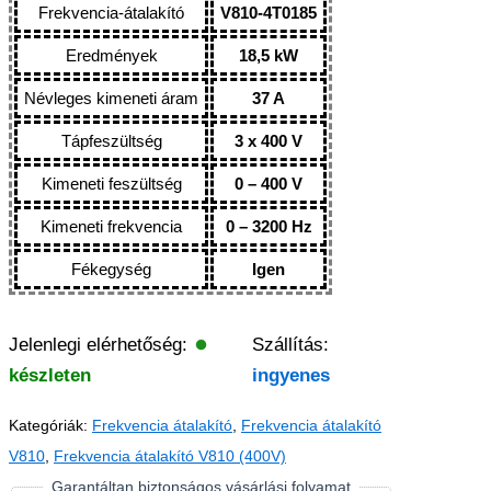
Frekvencia-átalakító
V810-4T0185
Eredmények
18,5 kW
Névleges kimeneti áram
37 A
Tápfeszültség
3 x 400 V
Kimeneti feszültség
0 – 400 V
Kimeneti frekvencia
0 – 3200 Hz
Fékegység
Igen
Jelenlegi elérhetőség:
Szállítás:
készleten
ingyenes
Kategóriák:
Frekvencia átalakító
,
Frekvencia átalakító
V810
,
Frekvencia átalakító V810 (400V)
Garantáltan biztonságos vásárlási folyamat