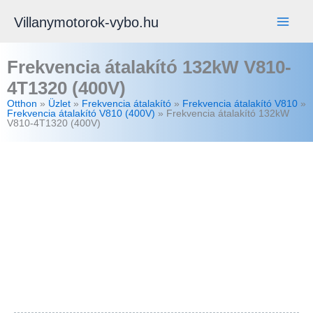
Skip
Villanymotorok-vybo.hu
to
content
Frekvencia átalakító 132kW V810-
4T1320 (400V)
Otthon
»
Üzlet
»
Frekvencia átalakító
»
Frekvencia átalakító V810
»
Frekvencia átalakító V810 (400V)
»
Frekvencia átalakító 132kW
V810-4T1320 (400V)