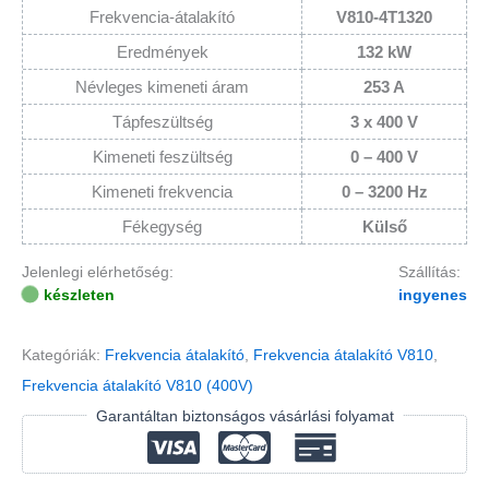
Frekvencia-átalakító
V810-4T1320
Eredmények
132 kW
Névleges kimeneti áram
253 A
Tápfeszültség
3 x 400 V
Kimeneti feszültség
0 – 400 V
Kimeneti frekvencia
0 – 3200 Hz
Fékegység
Külső
Jelenlegi elérhetőség:
Szállítás:
készleten
ingyenes
Kategóriák:
Frekvencia átalakító
,
Frekvencia átalakító V810
,
Frekvencia átalakító V810 (400V)
Garantáltan biztonságos vásárlási folyamat