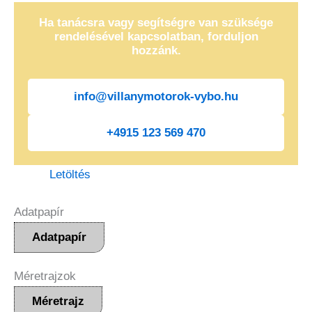
Ha tanácsra vagy segítségre van szüksége
rendelésével kapcsolatban, forduljon
hozzánk.
info@villanymotorok-vybo.hu
+4915 123 569 470
Letöltés
Adatpapír
Adatpapír
Méretrajzok
Méretrajz