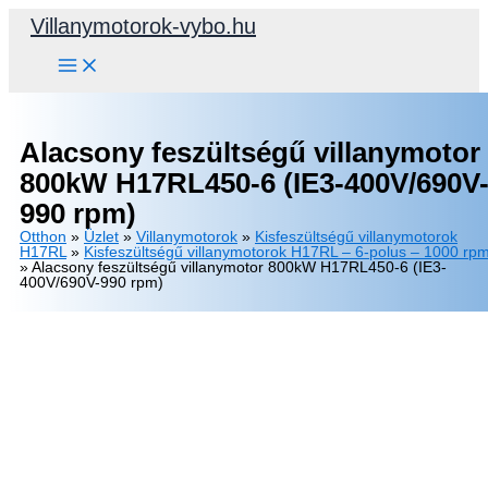
Skip
Villanymotorok-vybo.hu
to
content
Alacsony feszültségű villanymotor
800kW H17RL450-6 (IE3-400V/690V
990 rpm)
Otthon
»
Üzlet
»
Villanymotorok
»
Kisfeszültségű villanymotorok
H17RL
»
Kisfeszültségű villanymotorok H17RL – 6-polus – 1000 rp
»
Alacsony feszültségű villanymotor 800kW H17RL450-6 (IE3-
400V/690V-990 rpm)