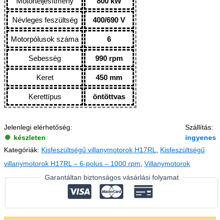
Motorteljesítmény
800 kW
Névleges feszültség
400/690 V
Motorpólusok száma
6
Sebesség
990 rpm
Keret
450 mm
Kerettípus
öntöttvas
Jelenlegi elérhetőség:
Szállítás:
készleten
ingyenes
Kategóriák:
Kisfeszültségű villanymotorok H17RL
,
Kisfeszültségű
villanymotorok H17RL – 6-polus – 1000 rpm
,
Villanymotorok
Garantáltan biztonságos vásárlási folyamat