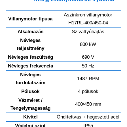
Aszinkron villanymotor
Villanymotor típusa
H17RL-400/450-04
Alkalmazás
Szivattyúhajtás
Névleges
800 kW
teljesítmény
Névleges feszültség
690 V
Névleges frekvencia
50 Hz
Névleges
1487 RPM
fordulatszám
Pólusok
4 pólusok
Vázméret /
400/450 mm
Tengelymagasság
Kivitel
Öndítettvas + hegesztett acél
Védelmi szint
IP55