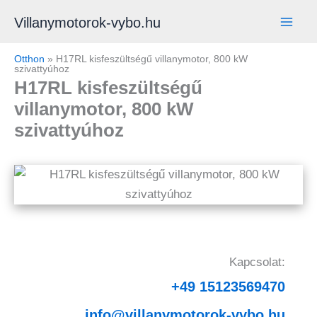
Skip
Villanymotorok-vybo.hu
to
content
Otthon
»
H17RL kisfeszültségű villanymotor, 800 kW
szivattyúhoz
H17RL kisfeszültségű
villanymotor, 800 kW
szivattyúhoz
Kapcsolat:
+49 15123569470
info@villanymotorok-vybo.hu