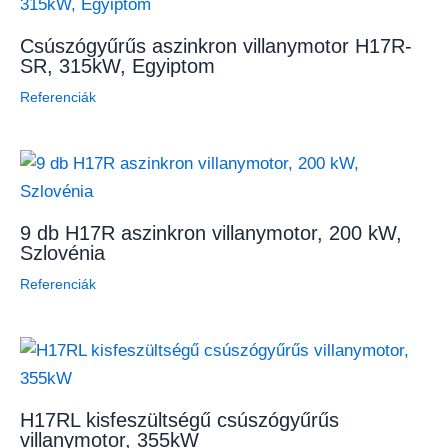
Csúszógyűrűs aszinkron villanymotor H17R-
SR, 315kW, Egyiptom
Referenciák
9 db H17R aszinkron villanymotor, 200 kW,
Szlovénia
Referenciák
H17RL kisfeszültségű csúszógyűrűs
villanymotor, 355kW