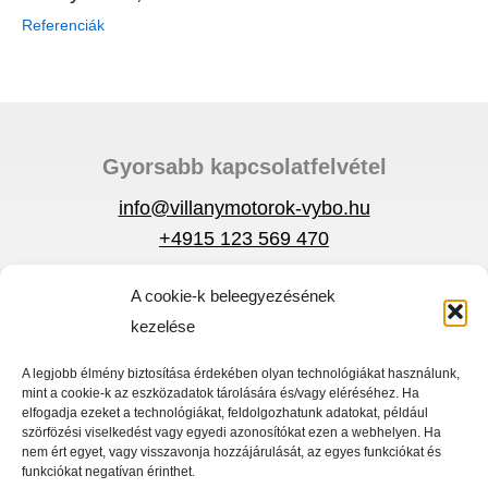
Referenciák
Gyorsabb kapcsolatfelvétel
info@villanymotorok-vybo.hu
+4915 123 569 470
A cookie-k beleegyezésének
Adatvédelmi szabályzat
kezelése
Körülmények
Gyors menü
A legjobb élmény biztosítása érdekében olyan technológiákat használunk,
mint a cookie-k az eszközadatok tárolására és/vagy eléréséhez. Ha
Villanymotorok
elfogadja ezeket a technológiákat, feldolgozhatunk adatokat, például
szörfözési viselkedést vagy egyedi azonosítókat ezen a webhelyen. Ha
Frekvencia átalakító
nem ért egyet, vagy visszavonja hozzájárulását, az egyes funkciókat és
funkciókat negatívan érinthet.
Otthon