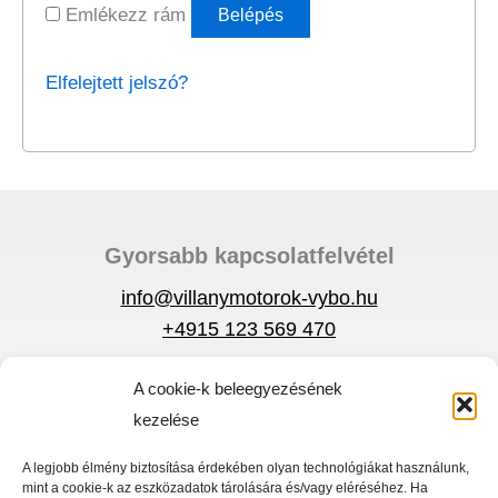
Emlékezz rám
Belépés
Elfelejtett jelszó?
Gyorsabb kapcsolatfelvétel
info@villanymotorok-vybo.hu
+4915 123 569 470
A cookie-k beleegyezésének
Adatvédelmi szabályzat
kezelése
Körülmények
Gyors menü
A legjobb élmény biztosítása érdekében olyan technológiákat használunk,
mint a cookie-k az eszközadatok tárolására és/vagy eléréséhez. Ha