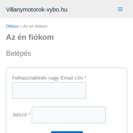
Skip
Villanymotorok-vybo.hu
to
content
Otthon
»
Az én fiókom
Az én fiókom
Belépés
Kötelező
Felhasználónév vagy Email cím
*
Kötelező
Jelszó
*