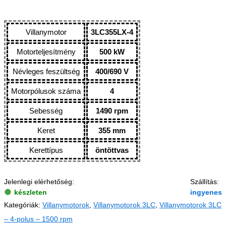
Villanymotor
3LC355LX-4
Motorteljesítmény
500 kW
Névleges feszültség
400/690 V
Motorpólusok száma
4
Sebesség
1490 rpm
Keret
355 mm
Kerettípus
öntöttvas
Jelenlegi elérhetőség:
Szállítás:
készleten
ingyenes
Kategóriák:
Villanymotorok
,
Villanymotorok 3LC
,
Villanymotorok 3LC
– 4-polus – 1500 rpm