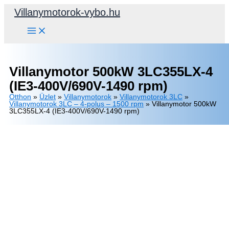
Skip
Villanymotorok-vybo.hu
to
content
Villanymotor 500kW 3LC355LX-4
(IE3-400V/690V-1490 rpm)
Otthon
»
Üzlet
»
Villanymotorok
»
Villanymotorok 3LC
»
Villanymotorok 3LC – 4-polus – 1500 rpm
»
Villanymotor 500kW
3LC355LX-4 (IE3-400V/690V-1490 rpm)