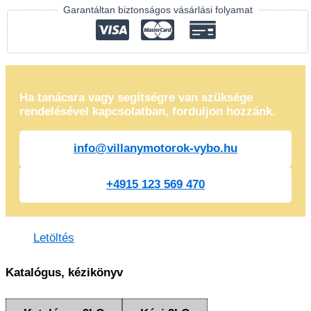
Garantáltan biztonságos vásárlási folyamat
Ha tanácsra vagy segítségre van szüksége
rendelésével kapcsolatban, forduljon hozzánk.
info@villanymotorok-vybo.hu
+4915 123 569 470
Letöltés
Katalógus, kézikönyv