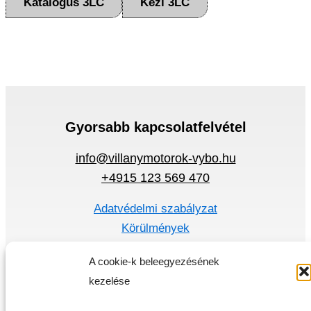
Katalógus 3LC
Kézi 3LC
Gyorsabb kapcsolatfelvétel
info@villanymotorok-vybo.hu
+4915 123 569 470
Adatvédelmi szabályzat
Körülmények
Gyors menü
A cookie-k beleegyezésének
kezelése
Villanymotorok
Frekvencia átalakító