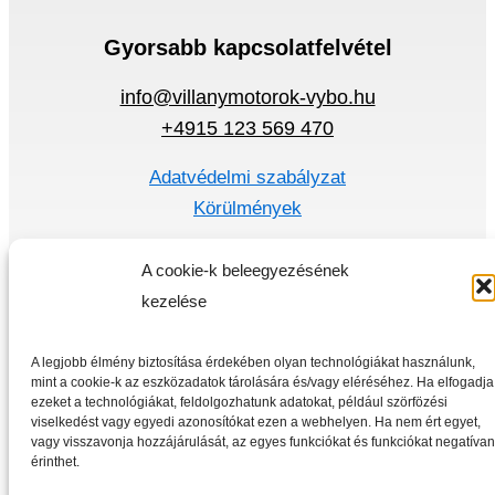
Gyorsabb kapcsolatfelvétel
info@villanymotorok-vybo.hu
+4915 123 569 470
Adatvédelmi szabályzat
Körülmények
Gyors menü
A cookie-k beleegyezésének
Villanymotorok
kezelése
Frekvencia átalakító
Otthon
A legjobb élmény biztosítása érdekében olyan technológiákat használunk,
mint a cookie-k az eszközadatok tárolására és/vagy eléréséhez. Ha elfogadja
Üzlet
ezeket a technológiákat, feldolgozhatunk adatokat, például szörfözési
viselkedést vagy egyedi azonosítókat ezen a webhelyen. Ha nem ért egyet,
vagy visszavonja hozzájárulását, az egyes funkciókat és funkciókat negatívan
érinthet.