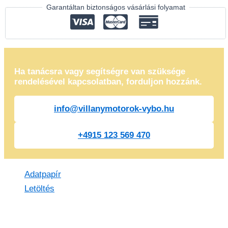
Garantáltan biztonságos vásárlási folyamat
Ha tanácsra vagy segítségre van szüksége
rendelésével kapcsolatban, forduljon hozzánk.
info@villanymotorok-vybo.hu
+4915 123 569 470
Adatpapír
Letöltés