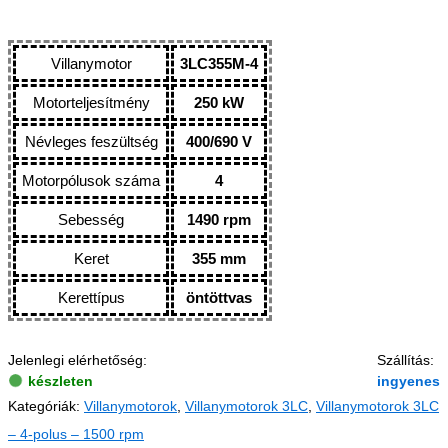
Villanymotor
3LC355M-4
Motorteljesítmény
250 kW
Névleges feszültség
400/690 V
Motorpólusok száma
4
Sebesség
1490 rpm
Keret
355 mm
Kerettípus
öntöttvas
Jelenlegi elérhetőség:
Szállítás:
készleten
ingyenes
Kategóriák:
Villanymotorok
,
Villanymotorok 3LC
,
Villanymotorok 3LC
– 4-polus – 1500 rpm