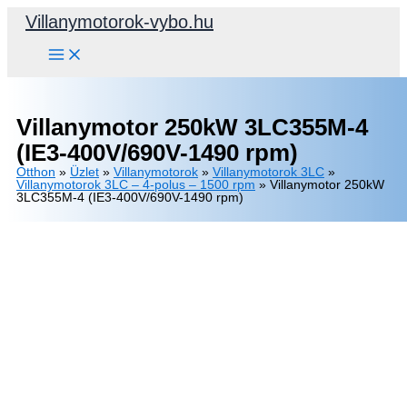
Skip
Villanymotorok-vybo.hu
to
content
Villanymotor 250kW 3LC355M-4
(IE3-400V/690V-1490 rpm)
Otthon
»
Üzlet
»
Villanymotorok
»
Villanymotorok 3LC
»
Villanymotorok 3LC – 4-polus – 1500 rpm
»
Villanymotor 250kW
3LC355M-4 (IE3-400V/690V-1490 rpm)