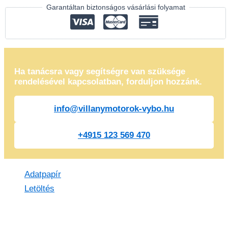
Garantáltan biztonságos vásárlási folyamat
Ha tanácsra vagy segítségre van szüksége
rendelésével kapcsolatban, forduljon hozzánk.
info@villanymotorok-vybo.hu
+4915 123 569 470
Adatpapír
Letöltés