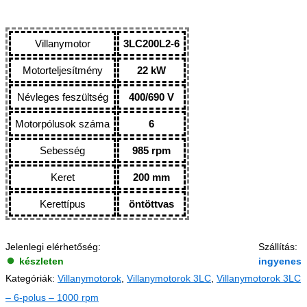
Villanymotor
3LC200L2-6
Motorteljesítmény
22 kW
Névleges feszültség
400/690 V
Motorpólusok száma
6
Sebesség
985 rpm
Keret
200 mm
Kerettípus
öntöttvas
Jelenlegi elérhetőség:
Szállítás:
készleten
ingyenes
Kategóriák:
Villanymotorok
,
Villanymotorok 3LC
,
Villanymotorok 3LC
– 6-polus – 1000 rpm