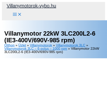
Skip
Villanymotorok-vybo.hu
to
content
Villanymotor 22kW 3LC200L2-6
(IE3-400V/690V-985 rpm)
Otthon
»
Üzlet
»
Villanymotorok
»
Villanymotorok 3LC
»
Villanymotorok 3LC – 6-polus – 1000 rpm
»
Villanymotor 22kW
3LC200L2-6 (IE3-400V/690V-985 rpm)