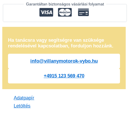
Garantáltan biztonságos vásárlási folyamat
Ha tanácsra vagy segítségre van szüksége
rendelésével kapcsolatban, forduljon hozzánk.
info@villanymotorok-vybo.hu
+4915 123 569 470
Adatpapír
Letöltés