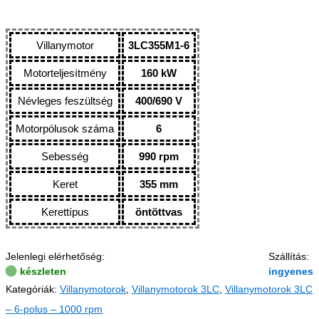
Villanymotor
3LC355M1-6
Motorteljesítmény
160 kW
Névleges feszültség
400/690 V
Motorpólusok száma
6
Sebesség
990 rpm
Keret
355 mm
Kerettípus
öntöttvas
Jelenlegi elérhetőség:
Szállítás:
készleten
ingyenes
Kategóriák:
Villanymotorok
,
Villanymotorok 3LC
,
Villanymotorok 3LC
– 6-polus – 1000 rpm