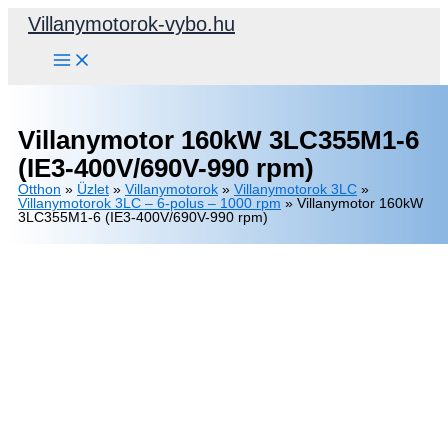
Skip
Villanymotorok-vybo.hu
to
content
Villanymotor 160kW 3LC355M1-6
(IE3-400V/690V-990 rpm)
Otthon
»
Üzlet
»
Villanymotorok
»
Villanymotorok 3LC
»
Villanymotorok 3LC – 6-polus – 1000 rpm
»
Villanymotor 160kW
3LC355M1-6 (IE3-400V/690V-990 rpm)