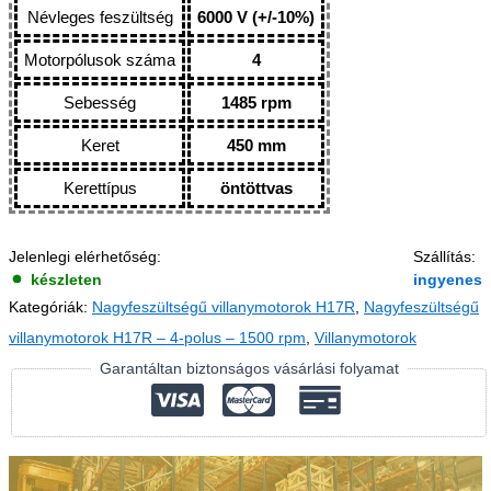
Névleges feszültség
6000 V (+/-10%)
Motorpólusok száma
4
Sebesség
1485 rpm
Keret
450 mm
Kerettípus
öntöttvas
Jelenlegi elérhetőség:
Szállítás:
készleten
ingyenes
Kategóriák:
Nagyfeszültségű villanymotorok H17R
,
Nagyfeszültségű
villanymotorok H17R – 4-polus – 1500 rpm
,
Villanymotorok
Garantáltan biztonságos vásárlási folyamat