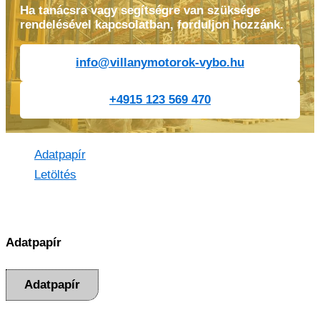
Ha tanácsra vagy segítségre van szüksége
rendelésével kapcsolatban, forduljon hozzánk.
info@villanymotorok-vybo.hu
+4915 123 569 470
Adatpapír
Letöltés
Adatpapír
Adatpapír