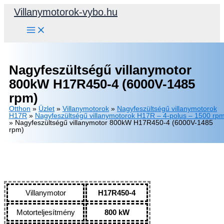
Skip
Villanymotorok-vybo.hu
to
content
Nagyfeszültségű villanymotor
800kW H17R450-4 (6000V-1485
rpm)
Otthon
»
Üzlet
»
Villanymotorok
»
Nagyfeszültségű villanymotorok
H17R
»
Nagyfeszültségű villanymotorok H17R – 4-polus – 1500 rp
»
Nagyfeszültségű villanymotor 800kW H17R450-4 (6000V-1485
rpm)
Villanymotor
H17R450-4
Motorteljesítmény
800 kW