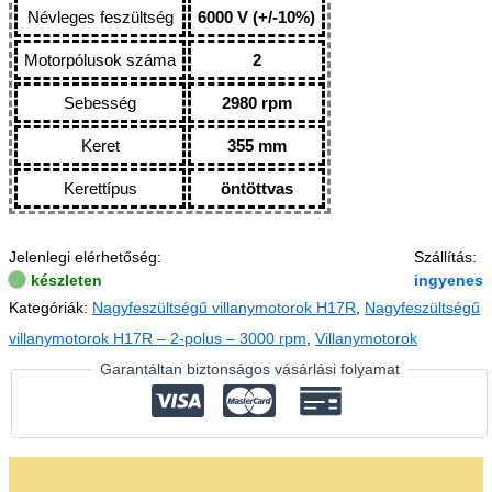
Névleges feszültség
6000 V (+/-10%)
Motorpólusok száma
2
Sebesség
2980 rpm
Keret
355 mm
Kerettípus
öntöttvas
Jelenlegi elérhetőség:
Szállítás:
készleten
ingyenes
Kategóriák:
Nagyfeszültségű villanymotorok H17R
,
Nagyfeszültségű
villanymotorok H17R – 2-polus – 3000 rpm
,
Villanymotorok
Garantáltan biztonságos vásárlási folyamat