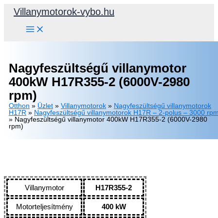
Skip
Villanymotorok-vybo.hu
to
content
Nagyfeszültségű villanymotor
400kW H17R355-2 (6000V-2980
rpm)
Otthon
»
Üzlet
»
Villanymotorok
»
Nagyfeszültségű villanymotorok
H17R
»
Nagyfeszültségű villanymotorok H17R – 2-polus – 3000 rp
»
Nagyfeszültségű villanymotor 400kW H17R355-2 (6000V-2980
rpm)
Villanymotor
H17R355-2
Motorteljesítmény
400 kW