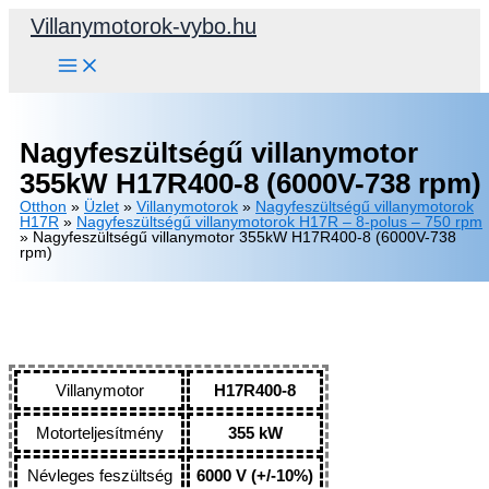
Skip
Villanymotorok-vybo.hu
to
content
Nagyfeszültségű villanymotor
355kW H17R400-8 (6000V-738 rpm)
Otthon
»
Üzlet
»
Villanymotorok
»
Nagyfeszültségű villanymotorok
H17R
»
Nagyfeszültségű villanymotorok H17R – 8-polus – 750 rpm
»
Nagyfeszültségű villanymotor 355kW H17R400-8 (6000V-738
rpm)
Villanymotor
H17R400-8
Motorteljesítmény
355 kW
Névleges feszültség
6000 V (+/-10%)