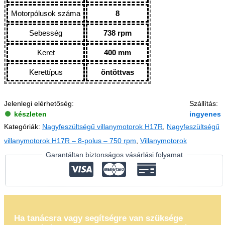
Motorpólusok száma
8
Sebesség
738 rpm
Keret
400 mm
Kerettípus
öntöttvas
Jelenlegi elérhetőség:
Szállítás:
készleten
ingyenes
Kategóriák:
Nagyfeszültségű villanymotorok H17R
,
Nagyfeszültségű
villanymotorok H17R – 8-polus – 750 rpm
,
Villanymotorok
Garantáltan biztonságos vásárlási folyamat
Ha tanácsra vagy segítségre van szüksége