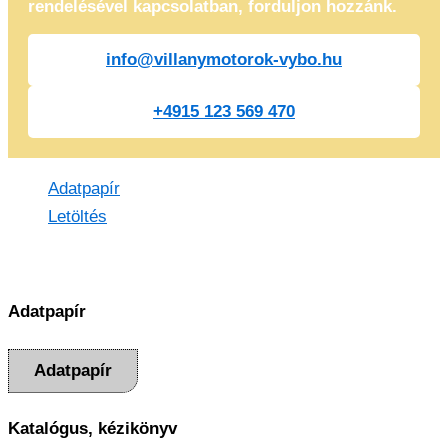
rendelésével kapcsolatban, forduljon hozzánk.
info@villanymotorok-vybo.hu
+4915 123 569 470
Adatpapír
Letöltés
Adatpapír
Adatpapír
Katalógus, kézikönyv