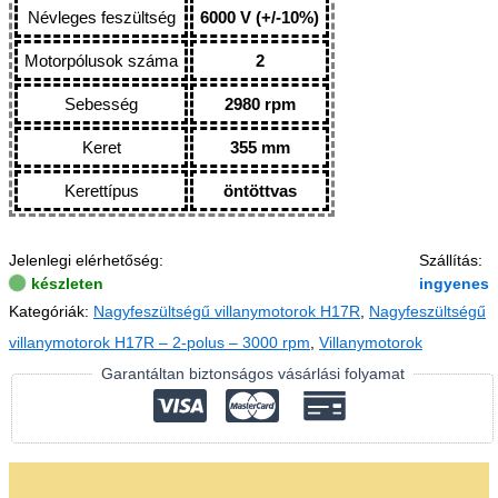
Névleges feszültség
6000 V (+/-10%)
Motorpólusok száma
2
Sebesség
2980 rpm
Keret
355 mm
Kerettípus
öntöttvas
Jelenlegi elérhetőség:
Szállítás:
készleten
ingyenes
Kategóriák:
Nagyfeszültségű villanymotorok H17R
,
Nagyfeszültségű
villanymotorok H17R – 2-polus – 3000 rpm
,
Villanymotorok
Garantáltan biztonságos vásárlási folyamat