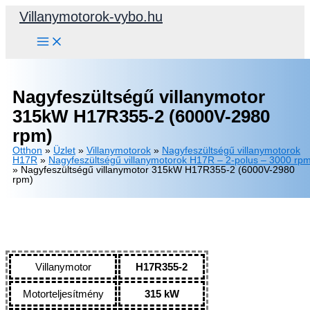
Skip
Villanymotorok-vybo.hu
to
content
Nagyfeszültségű villanymotor
315kW H17R355-2 (6000V-2980
rpm)
Otthon
»
Üzlet
»
Villanymotorok
»
Nagyfeszültségű villanymotorok
H17R
»
Nagyfeszültségű villanymotorok H17R – 2-polus – 3000 rp
»
Nagyfeszültségű villanymotor 315kW H17R355-2 (6000V-2980
rpm)
Villanymotor
H17R355-2
Motorteljesítmény
315 kW