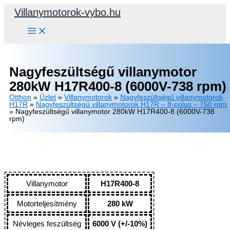
Skip
Villanymotorok-vybo.hu
to
content
Nagyfeszültségű villanymotor
280kW H17R400-8 (6000V-738 rpm)
Otthon
»
Üzlet
»
Villanymotorok
»
Nagyfeszültségű villanymotorok
H17R
»
Nagyfeszültségű villanymotorok H17R – 8-polus – 750 rpm
»
Nagyfeszültségű villanymotor 280kW H17R400-8 (6000V-738
rpm)
Villanymotor
H17R400-8
Motorteljesítmény
280 kW
Névleges feszültség
6000 V (+/-10%)