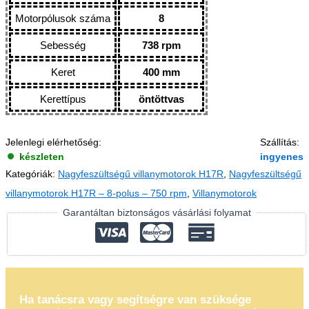
Motorpólusok száma
8
Sebesség
738 rpm
Keret
400 mm
Kerettípus
öntöttvas
Jelenlegi elérhetőség:
Szállítás:
készleten
ingyenes
Kategóriák:
Nagyfeszültségű villanymotorok H17R
,
Nagyfeszültségű
villanymotorok H17R – 8-polus – 750 rpm
,
Villanymotorok
Garantáltan biztonságos vásárlási folyamat
Ha tanácsra vagy segítségre van szüksége