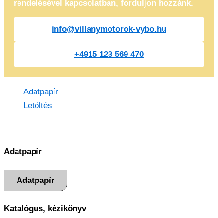
rendelésével kapcsolatban, forduljon hozzánk.
info@villanymotorok-vybo.hu
+4915 123 569 470
Adatpapír
Letöltés
Adatpapír
Adatpapír
Katalógus, kézikönyv