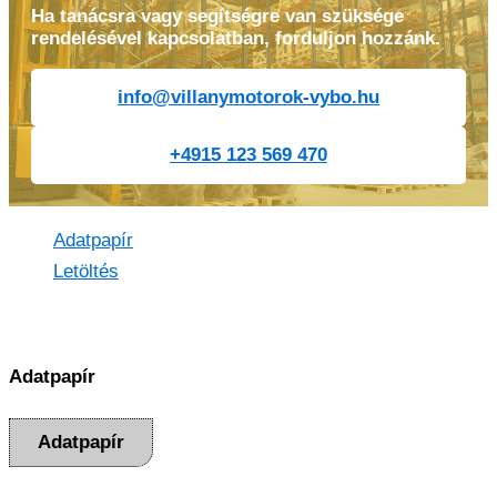
Ha tanácsra vagy segítségre van szüksége
rendelésével kapcsolatban, forduljon hozzánk.
info@villanymotorok-vybo.hu
+4915 123 569 470
Adatpapír
Letöltés
Adatpapír
Adatpapír