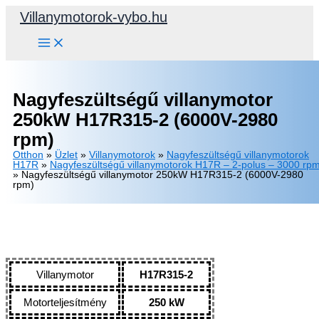
Skip
Villanymotorok-vybo.hu
to
content
Nagyfeszültségű villanymotor
250kW H17R315-2 (6000V-2980
rpm)
Otthon
»
Üzlet
»
Villanymotorok
»
Nagyfeszültségű villanymotorok
H17R
»
Nagyfeszültségű villanymotorok H17R – 2-polus – 3000 rp
»
Nagyfeszültségű villanymotor 250kW H17R315-2 (6000V-2980
rpm)
Villanymotor
H17R315-2
Motorteljesítmény
250 kW