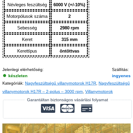
Névleges feszültség
6000 V (+/-10%)
Motorpólusok száma
2
Sebesség
2980 rpm
Keret
315 mm
Kerettípus
öntöttvas
Jelenlegi elérhetőség:
Szállítás:
készleten
ingyenes
Kategóriák:
Nagyfeszültségű villanymotorok H17R
,
Nagyfeszültségű
villanymotorok H17R – 2-polus – 3000 rpm
,
Villanymotorok
Garantáltan biztonságos vásárlási folyamat