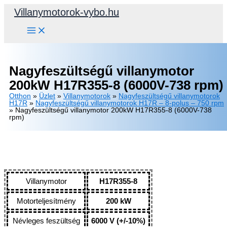
Skip
Villanymotorok-vybo.hu
to
content
Nagyfeszültségű villanymotor
200kW H17R355-8 (6000V-738 rpm)
Otthon
»
Üzlet
»
Villanymotorok
»
Nagyfeszültségű villanymotorok
H17R
»
Nagyfeszültségű villanymotorok H17R – 8-polus – 750 rpm
»
Nagyfeszültségű villanymotor 200kW H17R355-8 (6000V-738
rpm)
Villanymotor
H17R355-8
Motorteljesítmény
200 kW
Névleges feszültség
6000 V (+/-10%)