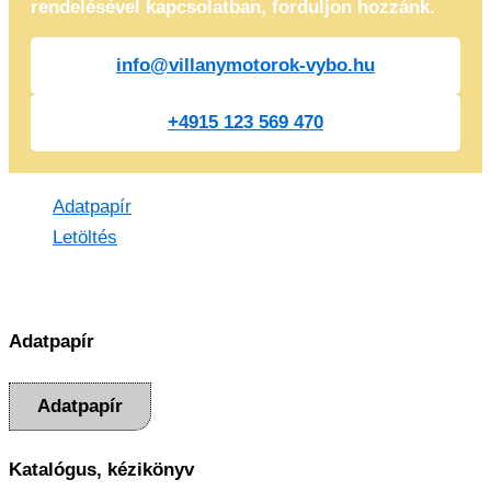
rendelésével kapcsolatban, forduljon hozzánk.
info@villanymotorok-vybo.hu
+4915 123 569 470
Adatpapír
Letöltés
Adatpapír
Adatpapír
Katalógus, kézikönyv