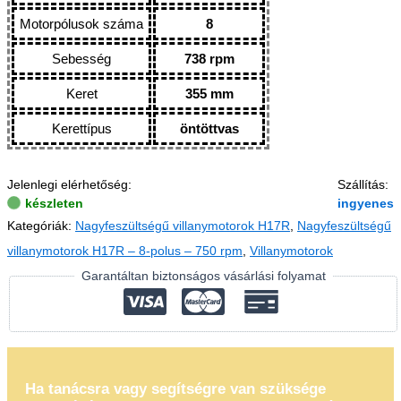
Motorpólusok száma
8
Sebesség
738 rpm
Keret
355 mm
Kerettípus
öntöttvas
Jelenlegi elérhetőség:
Szállítás:
készleten
ingyenes
Kategóriák:
Nagyfeszültségű villanymotorok H17R
,
Nagyfeszültségű
villanymotorok H17R – 8-polus – 750 rpm
,
Villanymotorok
Garantáltan biztonságos vásárlási folyamat
Ha tanácsra vagy segítségre van szüksége