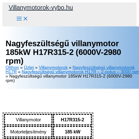
Skip
Villanymotorok-vybo.hu
to
content
Nagyfeszültségű villanymotor
185kW H17R315-2 (6000V-2980
rpm)
Otthon
»
Üzlet
»
Villanymotorok
»
Nagyfeszültségű villanymotorok
H17R
»
Nagyfeszültségű villanymotorok H17R – 2-polus – 3000 rp
»
Nagyfeszültségű villanymotor 185kW H17R315-2 (6000V-2980
rpm)
Villanymotor
H17R315-2
Motorteljesítmény
185 kW