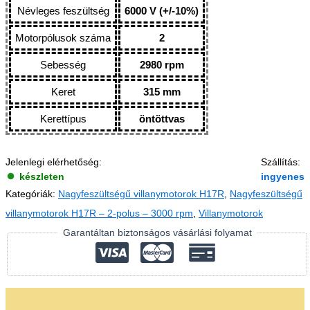
Névleges feszültség
6000 V (+/-10%)
Motorpólusok száma
2
Sebesség
2980 rpm
Keret
315 mm
Kerettípus
öntöttvas
Jelenlegi elérhetőség:
Szállítás:
készleten
ingyenes
Kategóriák:
Nagyfeszültségű villanymotorok H17R
,
Nagyfeszültségű
villanymotorok H17R – 2-polus – 3000 rpm
,
Villanymotorok
Garantáltan biztonságos vásárlási folyamat