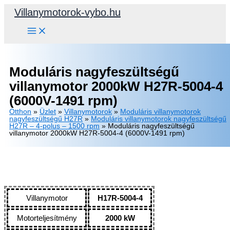
Skip
Villanymotorok-vybo.hu
to
content
Moduláris nagyfeszültségű
villanymotor 2000kW H27R-5004-4
(6000V-1491 rpm)
Otthon
»
Üzlet
»
Villanymotorok
»
Moduláris villanymotorok
nagyfeszültségű H27R
»
Moduláris villanymotorok nagyfeszültségű
H27R – 4-polus – 1500 rpm
»
Moduláris nagyfeszültségű
villanymotor 2000kW H27R-5004-4 (6000V-1491 rpm)
Villanymotor
H17R-5004-4
Motorteljesítmény
2000 kW