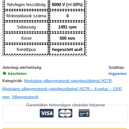
Névleges feszültség
6000 V (+/-10%)
Motorpólusok száma
4
Sebesség
1491 rpm
Keret
500 mm
Kerettípus
hegesztett acél
Jelenlegi elérhetőség:
Szállítás:
készleten
ingyenes
Kategóriák:
Moduláris villanymotorok nagyfeszültségű H27R
,
Moduláris villanymotorok nagyfeszültségű H27R – 4-polus – 1500
rpm
,
Villanymotorok
Garantáltan biztonságos vásárlási folyamat