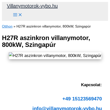
Skip
Villanymotorok-vybo.hu
to
content
Otthon
»
H27R aszinkron villanymotor, 800kW, Szingapúr
H27R aszinkron villanymotor,
800kW, Szingapúr
Kapcsolat:
+49 15123569470
info@villanymotorok-vybo.hu