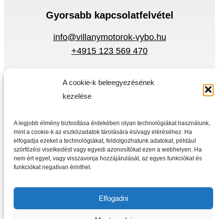
Gyorsabb kapcsolatfelvétel
info@villanymotorok-vybo.hu
+4915 123 569 470
Adatvédelmi szabályzat
A cookie-k beleegyezésének
Körülmények
kezelése
Gyors menü
A legjobb élmény biztosítása érdekében olyan technológiákat használunk,
Villanymotorok
mint a cookie-k az eszközadatok tárolására és/vagy eléréséhez. Ha
Frekvencia átalakító
elfogadja ezeket a technológiákat, feldolgozhatunk adatokat, például
szörfözési viselkedést vagy egyedi azonosítókat ezen a webhelyen. Ha
Otthon
nem ért egyet, vagy visszavonja hozzájárulását, az egyes funkciókat és
Üzlet
funkciókat negatívan érinthet.
Elfogadni