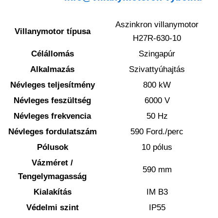
Aszinkron villanymotor
Villanymotor típusa
H27R-630-10
Célállomás
Szingapúr
Alkalmazás
Szivattyúhajtás
Névleges teljesítmény
800 kW
Névleges feszültség
6000 V
Névleges frekvencia
50 Hz
Névleges fordulatszám
590 Ford./perc
Pólusok
10 pólus
Vázméret /
590 mm
Tengelymagasság
Kialakítás
IM B3
Védelmi szint
IP55