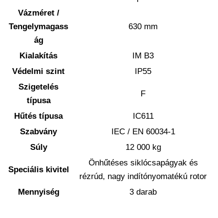
Vázméret /
Tengelymagass
630 mm
ág
Kialakítás
IM B3
Védelmi szint
IP55
Szigetelés
F
típusa
Hűtés típusa
IC611
Szabvány
IEC / EN 60034-1
Súly
12 000 kg
Önhűtéses siklócsapágyak és
Speciális kivitel
rézrúd, nagy indítónyomatékú rotor
Mennyiség
3 darab