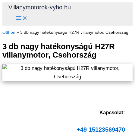
Skip
Villanymotorok-vybo.hu
to
content
Otthon
»
3 db nagy hatékonyságú H27R villanymotor, Csehország
3 db nagy hatékonyságú H27R
villanymotor, Csehország
Kapcsolat:
+49 15123569470