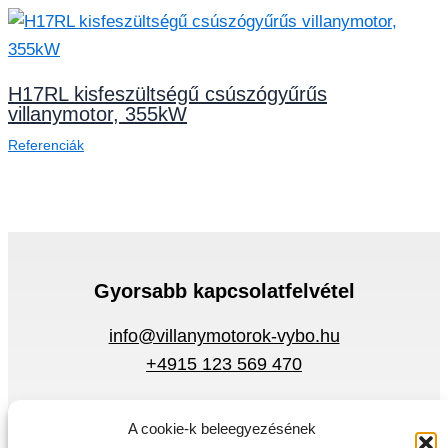
H17RL kisfeszültségű csúszógyűrűs
villanymotor, 355kW
Referenciák
Gyorsabb kapcsolatfelvétel
info@villanymotorok-vybo.hu
+4915 123 569 470
Adatvédelmi szabályzat
A cookie-k beleegyezésének
Körülmények