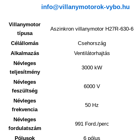
info@villanymotorok-vybo.hu
Villanymotor
Aszinkron villanymotor H27R-630-6
típusa
Célállomás
Csehország
Alkalmazás
Ventilátorhajtás
Névleges
3000 kW
teljesítmény
Névleges
6000 V
feszültség
Névleges
50 Hz
frekvencia
Névleges
991 Ford./perc
fordulatszám
Pólusok
6 pólus