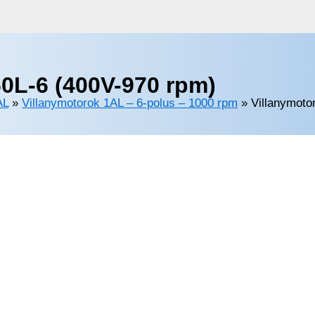
0L-6 (400V-970 rpm)
AL
»
Villanymotorok 1AL – 6-polus – 1000 rpm
»
Villanymoto