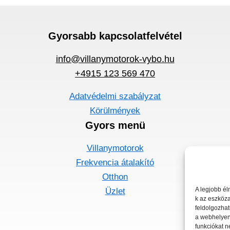
Gyorsabb kapcsolatfelvétel
info@villanymotorok-vybo.hu
+4915 123 569 470
Adatvédelmi szabályzat
Körülmények
Gyors menü
Villanymotorok
Frekvencia átalakító
Otthon
A legjobb él
Üzlet
k az eszköza
feldolgozhat
a webhelyen.
funkciókat n