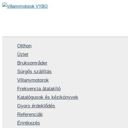
Skip
to
content
Otthon
Üzlet
Bruksområder
Sürgős szállítás
Villanymotorok
Frekvencia átalakító
Katalógusok és kézikönyvek
Gyors érdeklődés
Referenciák
Érintkezés