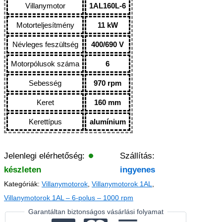
Villanymotor
1AL160L-6
Motorteljesítmény
11 kW
Névleges feszültség
400/690 V
Motorpólusok száma
6
Sebesség
970 rpm
Keret
160 mm
Kerettípus
alumínium
Jelenlegi elérhetőség:
Szállítás:
készleten
ingyenes
Kategóriák:
Villanymotorok
,
Villanymotorok 1AL
,
Villanymotorok 1AL – 6-polus – 1000 rpm
Garantáltan biztonságos vásárlási folyamat