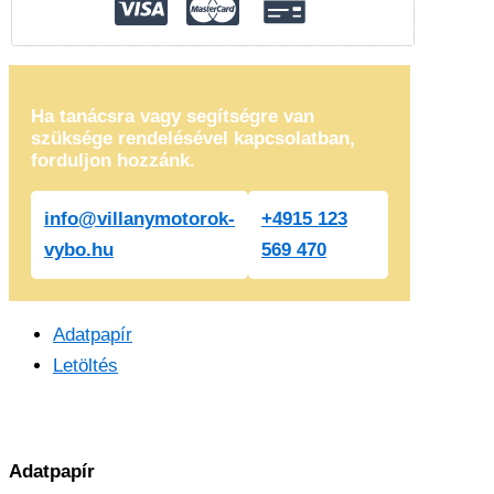
Ha tanácsra vagy segítségre van
szüksége rendelésével kapcsolatban,
forduljon hozzánk.
info@villanymotorok-
+4915 123
vybo.hu
569 470
Adatpapír
Letöltés
Adatpapír