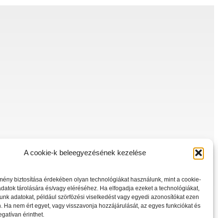
A cookie-k beleegyezésének kezelése
mény biztosítása érdekében olyan technológiákat használunk, mint a cookie-
datok tárolására és/vagy eléréséhez. Ha elfogadja ezeket a technológiákat,
unk adatokat, például szörfözési viselkedést vagy egyedi azonosítókat ezen
 Ha nem ért egyet, vagy visszavonja hozzájárulását, az egyes funkciókat és
egatívan érinthet.